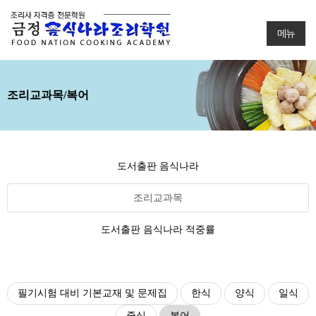
메뉴
조리교과목/복어
도서출판 음식나라
조리교과목
도서출판 음식나라 적중률
필기시험 대비 기본교재 및 문제집
한식
양식
일식
중식
복어