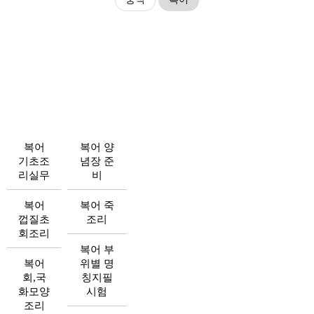
조리교과목/복어
복어
복어 양
기초조
념장 준
리실무
비
복어
복어 죽
껍질초
조리
회조리
복어 부
복어
위별 명
회,국
칭지필
화모양
시험
조리